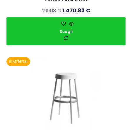
1.470,83
€
2.101,18
€
Scegli
In Offerta!