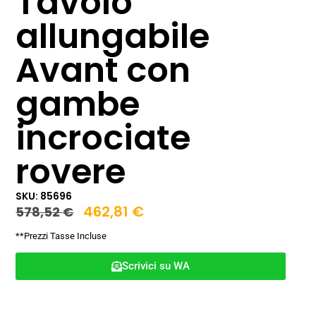
Tavolo
allungabile
Avant con
gambe
incrociate
rovere
SKU: 85696
462,81
€
578,52
€
**Prezzi Tasse Incluse
Scrivici su WA