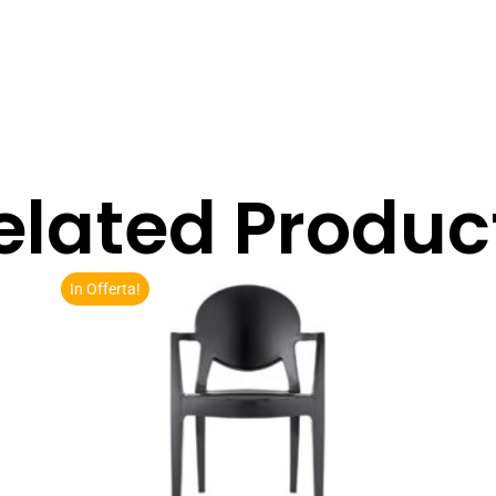
elated Produc
In Offerta!