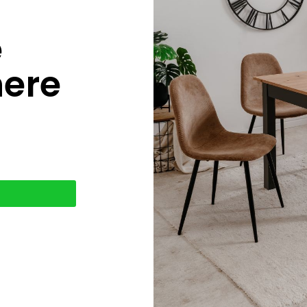
e
ere