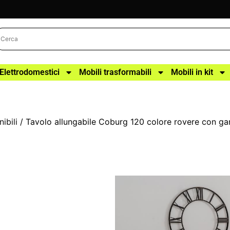
Elettrodomestici
Mobili trasformabili
Mobili in kit
ibili
/ Tavolo allungabile Coburg 120 colore rovere con g