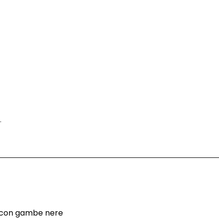
.
e con gambe nere