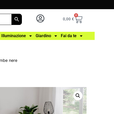
0
0,00
€
Illuminazione
Giardino
Fai da te
ambe nere