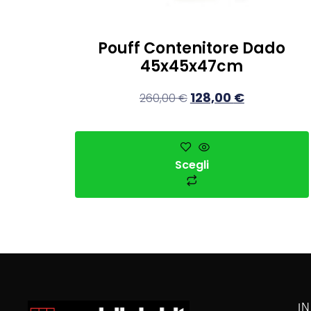
Pouff Contenitore Dado
45x45x47cm
128,00
€
260,00
€
Scegli
I