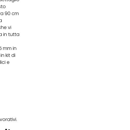
sto
ra 90 cm
a
he vi
 in tutta
25 mm in
 kit di
ici e
orativi.