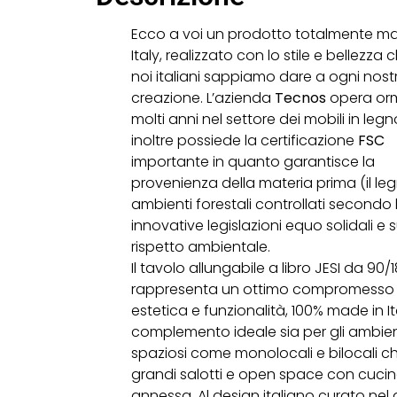
Ecco a voi un prodotto totalmente ma
Italy, realizzato con lo stile e bellezza 
noi italiani sappiamo dare a ogni nost
creazione. L’azienda
Tecnos
opera or
molti anni nel settore dei mobili in legn
inoltre possiede la certificazione
FSC
importante in quanto garantisce la
provenienza della materia prima (il le
ambienti forestali controllati secondo 
innovative legislazioni equo solidali e s
rispetto ambientale.
Il tavolo allungabile a libro JESI da 90
rappresenta un ottimo compromesso 
estetica e funzionalità, 100% made in Ita
complemento ideale sia per gli ambie
spaziosi come monolocali e bilocali c
grandi salotti e open space con cuci
annessa. Al design italiano curato nel 