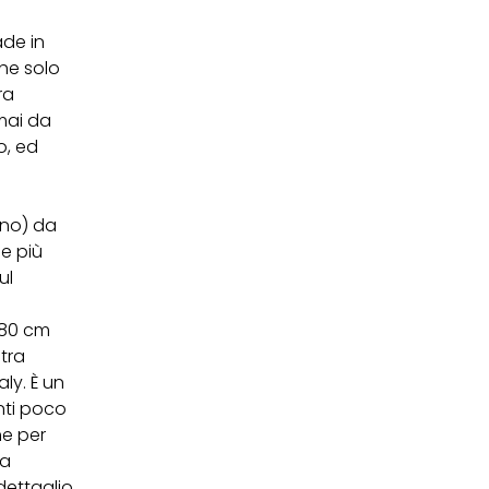
de in
che solo
ra
mai da
o, ed
gno) da
le più
ul
/180 cm
tra
ly. È un
nti poco
he per
na
dettaglio