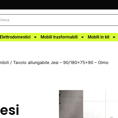
Elettrodomestici
Mobili trasformabili
Mobili in kit
ibili
/ Tavolo allungabile Jesi – 90/180x75x90 – Olmo
esi