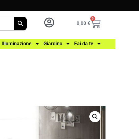
0
0,00
€
Illuminazione
Giardino
Fai da te