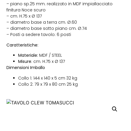
– piano sp.25 mm. realizzato in MDF impiallacciato
finitura Noce scuro
– cm. H.75 x Ø 137
– diametro base a terra cm. Ø.60
– diametro base sotto piano cm. Ø.74
– Posti a sedere tavolo: 6 posti
Caratteristiche:
Materiale:
MDF / STEEL
Misure
: cm. H.75 x Ø 137
Dimensioni Imballo
Collo 1: 144 x 140 x 5 cm 32 kg
Collo 2: 79 x 79 x 80 cm 25 kg