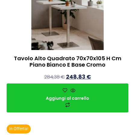
Tavolo Alto Quadrato 70x70x105 H Cm
Piano Bianco E Base Cromo
248,83
€
284,38
€
Aggiungi al carrello
In Offerta!