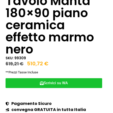
Tavolo Manta
180×90 piano
ceramica
effetto marmo
nero
SKU: 99309
510,72
€
619,21
€
**Prezzi Tasse Incluse
Scrivici su WA
Pagamento Sicuro
convegna GRATUITA in tutta Italia