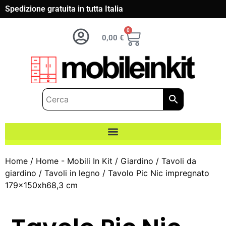
Spedizione gratuita in tutta Italia
0
0,00
€
Home
/
Home - Mobili In Kit
/
Giardino
/
Tavoli da
giardino
/
Tavoli in legno
/ Tavolo Pic Nic impregnato
179x150xh68,3 cm