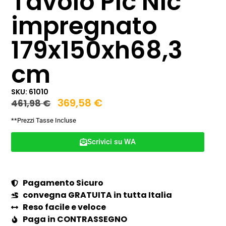
Tavolo Pic Nic
impregnato
179x150xh68,3
cm
SKU: 61010
369,58
€
461,98
€
**Prezzi Tasse Incluse
Scrivici su WA
Pagamento Sicuro
convegna GRATUITA in tutta Italia
Reso facile e veloce
Paga in CONTRASSEGNO