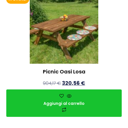
Picnic Oasi Losa
320,56
€
904,17
€
Aggiungi al carrello