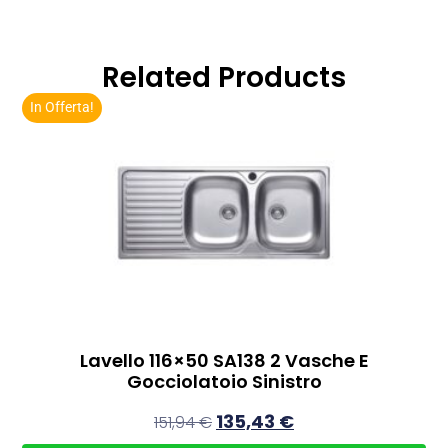
Related Products
In Offerta!
Lavello 116×50 SA138 2 Vasche E
Gocciolatoio Sinistro
135,43
€
151,94
€