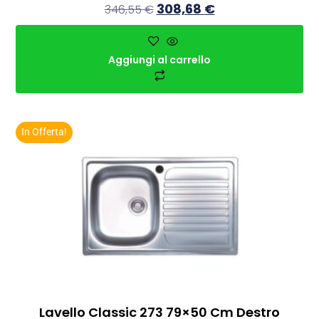
308,68
€
346,55
€
Aggiungi al carrello
In Offerta!
Lavello Classic 273 79×50 Cm Destro