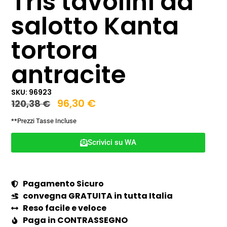
Tris tavolini da
salotto Kanta
tortora
antracite
SKU: 96923
96,30
€
120,38
€
**Prezzi Tasse Incluse
Scrivici su WA
Pagamento Sicuro
convegna GRATUITA in tutta Italia
Reso facile e veloce
Paga in CONTRASSEGNO