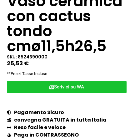
Vaso ceramica
con cactus
tondo
cmø11,5h26,5
SKU: 8524690000
25,53
€
**Prezzi Tasse Incluse
Scrivici su WA
Pagamento Sicuro
convegna GRATUITA in tutta Italia
Reso facile e veloce
Paga in CONTRASSEGNO