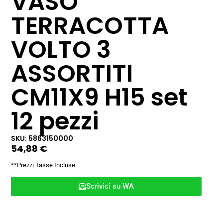
VASO
TERRACOTTA
VOLTO 3
ASSORTITI
CM11X9 H15 set
12 pezzi
SKU: 5863150000
54,88
€
**Prezzi Tasse Incluse
Scrivici su WA