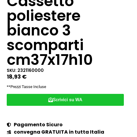
Cassetto
poliestere
bianco 3
scomparti
cm37x17h10
SKU: 2321160000
18,93
€
**Prezzi Tasse Incluse
Scrivici su WA
Pagamento Sicuro
convegna GRATUITA in tutta Italia