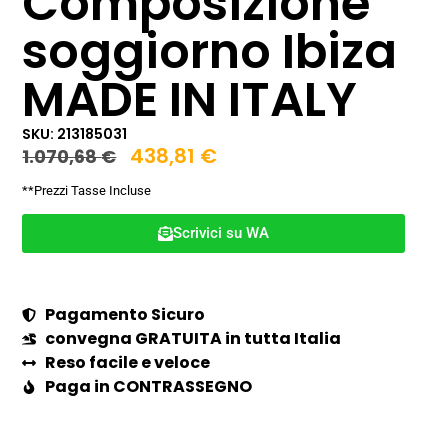
Composizione
soggiorno Ibiza
MADE IN ITALY
SKU: 213185031
438,81
€
1.070,68
€
**Prezzi Tasse Incluse
Scrivici su WA
Pagamento Sicuro
convegna GRATUITA in tutta Italia
Reso facile e veloce
Paga in CONTRASSEGNO