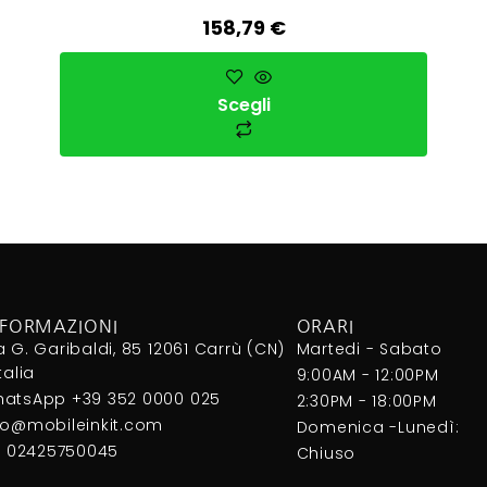
158,79
€
Scegli
NFORMAZIONI
ORARI
a G. Garibaldi, 85 12061 Carrù (CN)
Martedi - Sabato
Italia
9:00AM - 12:00PM
atsApp +39 352 0000 025
2:30PM - 18:00PM
fo@mobileinkit.com
Domenica -Lunedì:
I. 02425750045
Chiuso