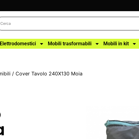
Elettrodomestici
Mobili trasformabili
Mobili in kit
ibili
/ Cover Tavolo 240X130 Moia
o
a