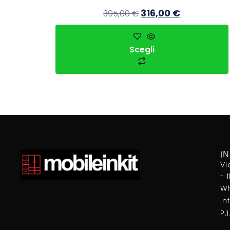
316,00
€
395,00
€
Scegli
I
Vi
- 
Wh
in
P.