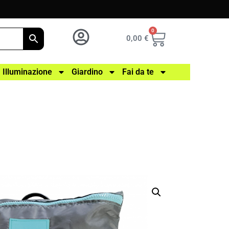
0
0,00
€
Illuminazione
Giardino
Fai da te