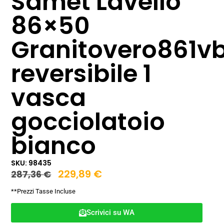
Samet Lavello
86×50
Granitovero861v
reversibile 1
vasca
gocciolatoio
bianco
SKU: 98435
229,89
€
287,36
€
**Prezzi Tasse Incluse
Scrivici su WA