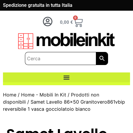
Spedizione gratuita in tutta Italia
0
0,00
€
Home
/
Home - Mobili In Kit
/
Prodotti non
disponibili
/ Samet Lavello 86×50 Granitovero861vbip
reversibile 1 vasca gocciolatoio bianco