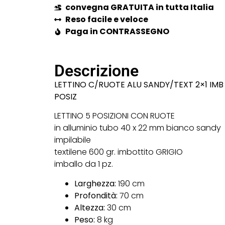
convegna GRATUITA in tutta Italia
Reso facile e veloce
Paga in CONTRASSEGNO
Descrizione
LETTINO C/RUOTE ALU SANDY/TEXT 2×1 IMB 
POSIZ
LETTINO 5 POSIZIONI CON RUOTE
in alluminio tubo 40 x 22 mm bianco sandy
impilabile
textilene 600 gr. imbottito GRIGIO
imballo da 1 pz.
Larghezza:
190 cm
Profondità:
70 cm
Altezza:
30 cm
Peso:
8 kg