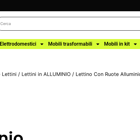
Elettrodomestici
Mobili trasformabili
Mobili in kit
 Lettini
/
Lettini in ALLUMINIO
/ Lettino Con Ruote Allumini
nio