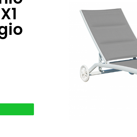
X1
gio