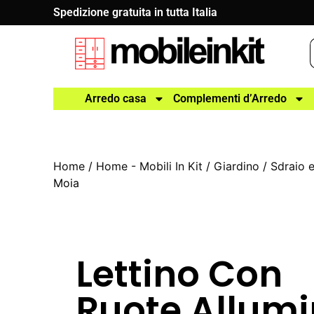
Spedizione gratuita in tutta Italia
Arredo casa
Complementi d’Arredo
Home
/
Home - Mobili In Kit
/
Giardino
/
Sdraio e
Moia
Lettino Con
Ruote Allumi