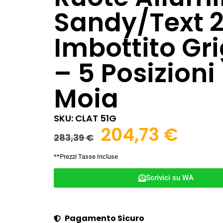
Sandy/Text 2
Imbottito Gri
– 5 Posizioni
Moia
SKU: CLAT 51G
204,73
€
283,39
€
**Prezzi Tasse Incluse
Scrivici su WA
Pagamento Sicuro