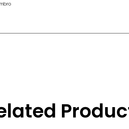
ombro
elated Produc