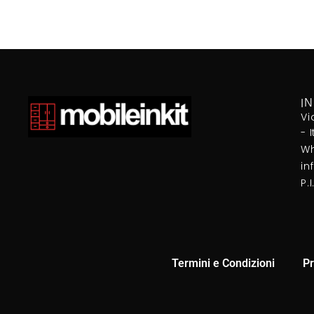
I
Vi
- 
Wh
in
P.
Termini e Condizioni
Pr