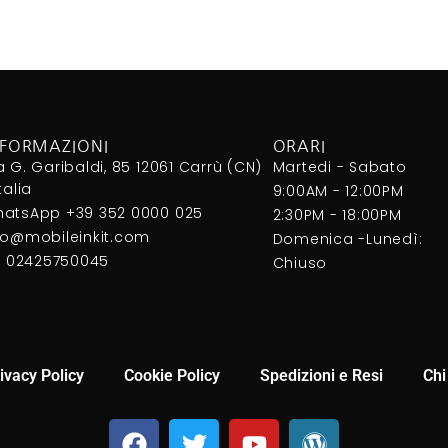
NFORMAZIONI
ORARI
a G. Garibaldi, 85 12061 Carrù (CN)
Martedi - Sabato
Italia
9:00AM - 12:00PM
atsApp +39 352 0000 025
2:30PM - 18:00PM
fo@mobileinkit.com
Domenica -Lunedì:
I. 02425750045
Chiuso
ivacy Policy
Cookie Policy
Spedizioni e Resi
Chi