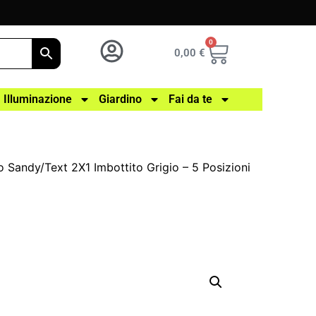
0
0,00
€
Illuminazione
Giardino
Fai da te
o Sandy/Text 2X1 Imbottito Grigio – 5 Posizioni