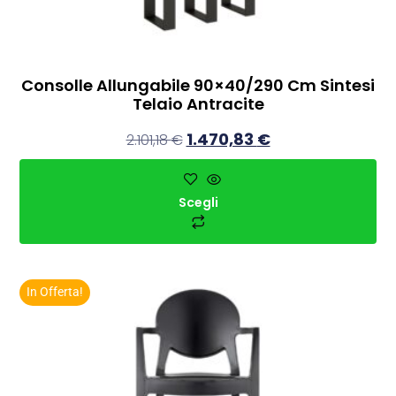
Consolle Allungabile 90×40/290 Cm Sintesi
Telaio Antracite
1.470,83
€
2.101,18
€
Scegli
In Offerta!