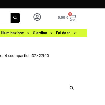
0
0,00
€
Illuminazione
Giardino
Fai da te
tora 4 scomparticm37x27h10