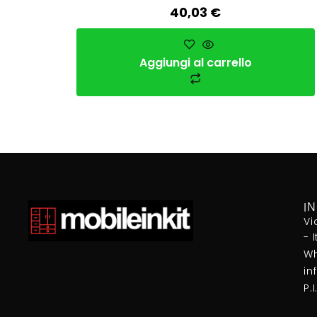
40,03
€
Aggiungi al carrello
I
Vi
- 
Wh
in
P.