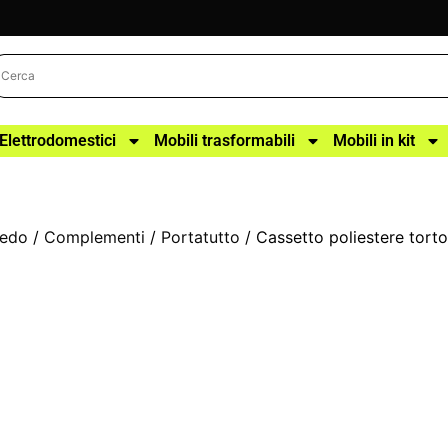
Elettrodomestici
Mobili trasformabili
Mobili in kit
redo
/
Complementi
/
Portatutto
/ Cassetto poliestere tor